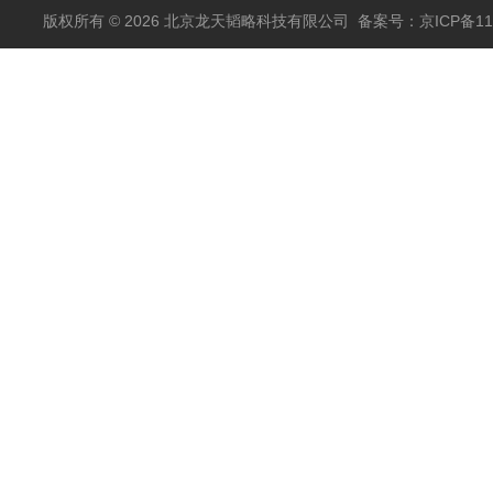
包邮
版权所有 © 2026 北京龙天韬略科技有限公司
备案号：京ICP备110