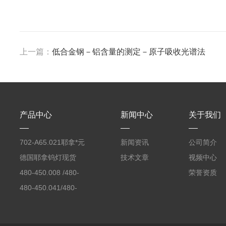
上一篇：
低合金钢－铝含量的测定－原子吸收光谱法
产品中心
新闻中心
关于我们
702-A65.021耶拿*元
新闻资讯
公司简介
素分析仪反应罐
德国耶拿钨灯现货
技术文章
视频中心
480-450.008 /480-
荣誉资质
450.008C耶拿镉Cd空
480-450.041/480-
心阴极灯（*）
450.041C德国耶拿原
装空心阴极灯钾K现货